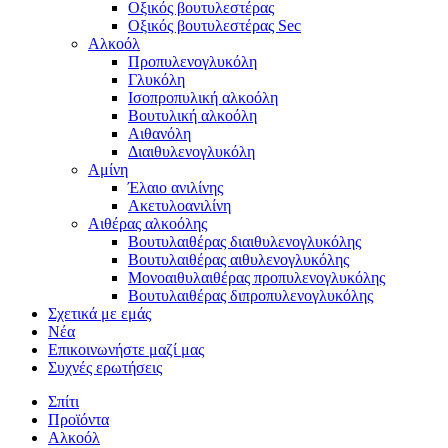
Οξικός βουτυλεστέρας
Οξικός βουτυλεστέρας Sec
Αλκοόλ
Προπυλενογλυκόλη
Γλυκόλη
Ισοπροπυλική αλκοόλη
Βουτυλική αλκοόλη
Αιθανόλη
Διαιθυλενογλυκόλη
Αμίνη
Έλαιο ανιλίνης
Ακετυλοανιλίνη
Αιθέρας αλκοόλης
Βουτυλαιθέρας διαιθυλενογλυκόλης
Βουτυλαιθέρας αιθυλενογλυκόλης
Μονοαιθυλαιθέρας προπυλενογλυκόλης
Βουτυλαιθέρας διπροπυλενογλυκόλης
Σχετικά με εμάς
Νέα
Επικοινωνήστε μαζί μας
Συχνές ερωτήσεις
Σπίτι
Προϊόντα
Αλκοόλ