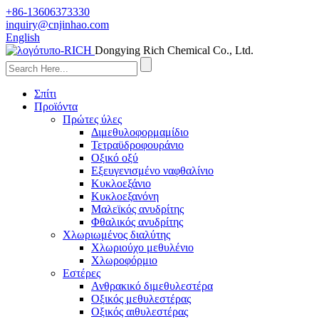
+86-13606373330
inquiry@cnjinhao.com
English
Dongying Rich Chemical Co., Ltd.
Σπίτι
Προϊόντα
Πρώτες ύλες
Διμεθυλοφορμαμίδιο
Τετραϋδροφουράνιο
Οξικό οξύ
Εξευγενισμένο ναφθαλίνιο
Κυκλοεξάνιο
Κυκλοεξανόνη
Μαλεϊκός ανυδρίτης
Φθαλικός ανυδρίτης
Χλωριωμένος διαλύτης
Χλωριούχο μεθυλένιο
Χλωροφόρμιο
Εστέρες
Ανθρακικό διμεθυλεστέρα
Οξικός μεθυλεστέρας
Οξικός αιθυλεστέρας