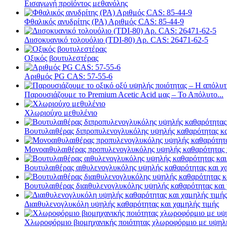
Εισαγωγή προϊόντος μεθανόλης
Φθαλικός ανυδρίτης (PA) Αριθμός CAS: 85-44-9
Διισοκυανικό τολουόλιο (TDI-80) Αρ. CAS: 26471-62-5
Οξικός βουτυλεστέρας
Αριθμός PG CAS: 57-55-6
Παρουσιάζουμε το Premium Acetic Acid μας – Το Απόλυτο...
Χλωριούχο μεθυλένιο
Βουτυλαιθέρας διπροπυλενογλυκόλης υψηλής καθαρότητας και 
Μονοαιθυλαιθέρας προπυλενογλυκόλης υψηλής καθαρότητας κ
Βουτυλαιθέρας αιθυλενογλυκόλης υψηλής καθαρότητας και χα
Βουτυλαιθέρας διαιθυλενογλυκόλης υψηλής καθαρότητας και 
Διαιθυλενογλυκόλη υψηλής καθαρότητας και χαμηλής τιμής
Χλωροφόρμιο βιομηχανικής ποιότητας χλωροφόρμιο με υψηλ