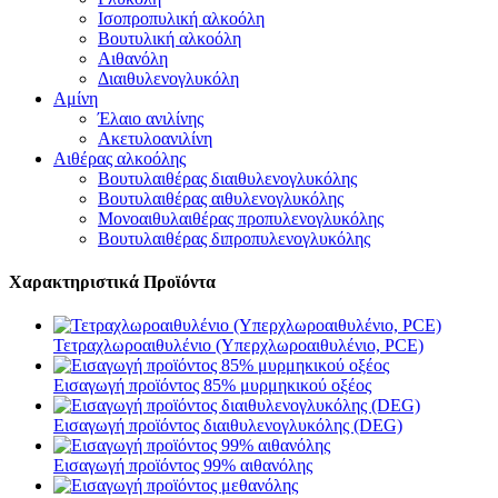
Ισοπροπυλική αλκοόλη
Βουτυλική αλκοόλη
Αιθανόλη
Διαιθυλενογλυκόλη
Αμίνη
Έλαιο ανιλίνης
Ακετυλοανιλίνη
Αιθέρας αλκοόλης
Βουτυλαιθέρας διαιθυλενογλυκόλης
Βουτυλαιθέρας αιθυλενογλυκόλης
Μονοαιθυλαιθέρας προπυλενογλυκόλης
Βουτυλαιθέρας διπροπυλενογλυκόλης
Χαρακτηριστικά Προϊόντα
Τετραχλωροαιθυλένιο (Υπερχλωροαιθυλένιο, PCE)
Εισαγωγή προϊόντος 85% μυρμηκικού οξέος
Εισαγωγή προϊόντος διαιθυλενογλυκόλης (DEG)
Εισαγωγή προϊόντος 99% αιθανόλης