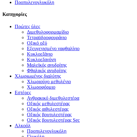
Προπυλενογλυκόλη
Κατηγορίες
Πρώτες ύλες
Διμεθυλοφορμαμίδιο
Τετραϋδροφουράνιο
Οξικό οξύ
Εξευγενισμένο ναφθαλίνιο
Κυκλοεξάνιο
Κυκλοεξανόνη
Μαλεϊκός ανυδρίτης
Φθαλικός ανυδρίτης
Χλωριωμένος διαλύτης
Χλωριούχο μεθυλένιο
Χλωροφόρμιο
Εστέρες
Ανθρακικό διμεθυλεστέρα
Οξικός μεθυλεστέρας
Οξικός αιθυλεστέρας
Οξικός βουτυλεστέρας
Οξικός βουτυλεστέρας Sec
Αλκοόλ
Προπυλενογλυκόλη
Γλυκόλη