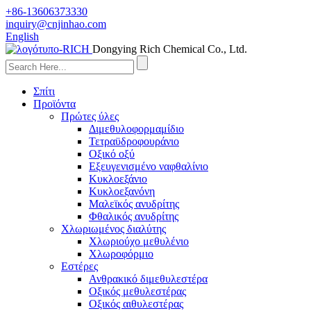
+86-13606373330
inquiry@cnjinhao.com
English
Dongying Rich Chemical Co., Ltd.
Σπίτι
Προϊόντα
Πρώτες ύλες
Διμεθυλοφορμαμίδιο
Τετραϋδροφουράνιο
Οξικό οξύ
Εξευγενισμένο ναφθαλίνιο
Κυκλοεξάνιο
Κυκλοεξανόνη
Μαλεϊκός ανυδρίτης
Φθαλικός ανυδρίτης
Χλωριωμένος διαλύτης
Χλωριούχο μεθυλένιο
Χλωροφόρμιο
Εστέρες
Ανθρακικό διμεθυλεστέρα
Οξικός μεθυλεστέρας
Οξικός αιθυλεστέρας