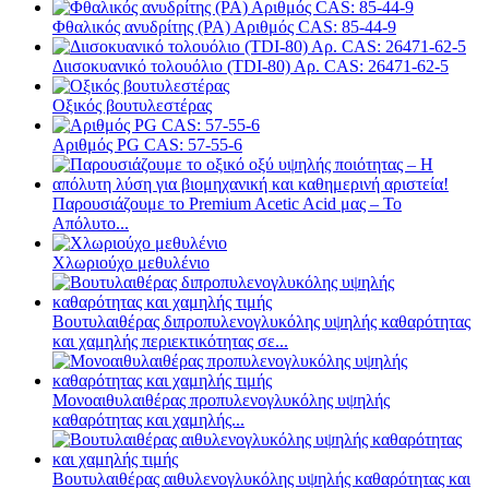
Φθαλικός ανυδρίτης (PA) Αριθμός CAS: 85-44-9
Διισοκυανικό τολουόλιο (TDI-80) Αρ. CAS: 26471-62-5
Οξικός βουτυλεστέρας
Αριθμός PG CAS: 57-55-6
Παρουσιάζουμε το Premium Acetic Acid μας – Το
Απόλυτο...
Χλωριούχο μεθυλένιο
Βουτυλαιθέρας διπροπυλενογλυκόλης υψηλής καθαρότητας
και χαμηλής περιεκτικότητας σε...
Μονοαιθυλαιθέρας προπυλενογλυκόλης υψηλής
καθαρότητας και χαμηλής...
Βουτυλαιθέρας αιθυλενογλυκόλης υψηλής καθαρότητας και