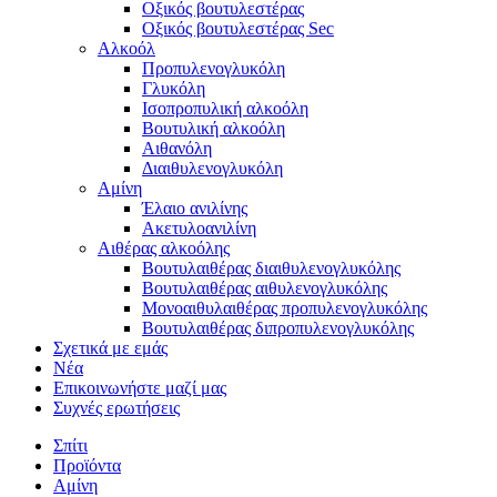
Οξικός βουτυλεστέρας
Οξικός βουτυλεστέρας Sec
Αλκοόλ
Προπυλενογλυκόλη
Γλυκόλη
Ισοπροπυλική αλκοόλη
Βουτυλική αλκοόλη
Αιθανόλη
Διαιθυλενογλυκόλη
Αμίνη
Έλαιο ανιλίνης
Ακετυλοανιλίνη
Αιθέρας αλκοόλης
Βουτυλαιθέρας διαιθυλενογλυκόλης
Βουτυλαιθέρας αιθυλενογλυκόλης
Μονοαιθυλαιθέρας προπυλενογλυκόλης
Βουτυλαιθέρας διπροπυλενογλυκόλης
Σχετικά με εμάς
Νέα
Επικοινωνήστε μαζί μας
Συχνές ερωτήσεις
Σπίτι
Προϊόντα
Αμίνη