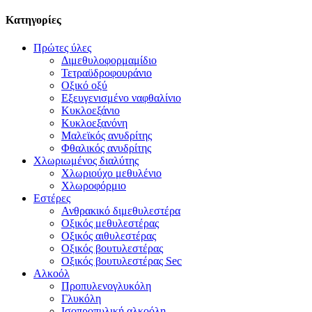
Κατηγορίες
Πρώτες ύλες
Διμεθυλοφορμαμίδιο
Τετραϋδροφουράνιο
Οξικό οξύ
Εξευγενισμένο ναφθαλίνιο
Κυκλοεξάνιο
Κυκλοεξανόνη
Μαλεϊκός ανυδρίτης
Φθαλικός ανυδρίτης
Χλωριωμένος διαλύτης
Χλωριούχο μεθυλένιο
Χλωροφόρμιο
Εστέρες
Ανθρακικό διμεθυλεστέρα
Οξικός μεθυλεστέρας
Οξικός αιθυλεστέρας
Οξικός βουτυλεστέρας
Οξικός βουτυλεστέρας Sec
Αλκοόλ
Προπυλενογλυκόλη
Γλυκόλη
Ισοπροπυλική αλκοόλη