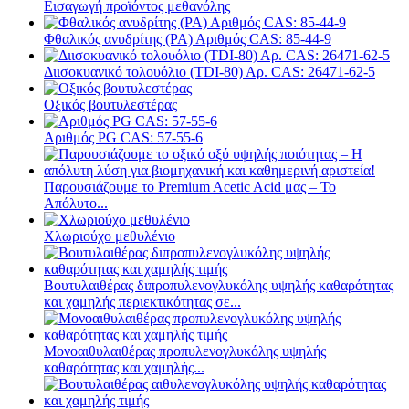
Εισαγωγή προϊόντος μεθανόλης
Φθαλικός ανυδρίτης (PA) Αριθμός CAS: 85-44-9
Διισοκυανικό τολουόλιο (TDI-80) Αρ. CAS: 26471-62-5
Οξικός βουτυλεστέρας
Αριθμός PG CAS: 57-55-6
Παρουσιάζουμε το Premium Acetic Acid μας – Το
Απόλυτο...
Χλωριούχο μεθυλένιο
Βουτυλαιθέρας διπροπυλενογλυκόλης υψηλής καθαρότητας
και χαμηλής περιεκτικότητας σε...
Μονοαιθυλαιθέρας προπυλενογλυκόλης υψηλής
καθαρότητας και χαμηλής...