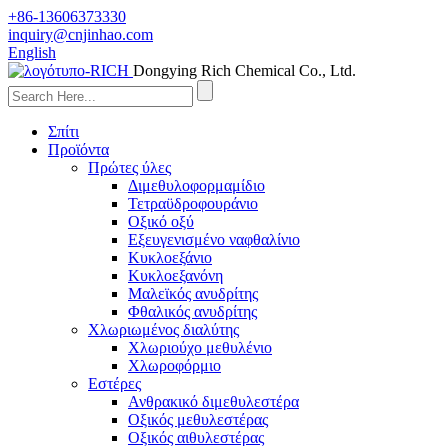
+86-13606373330
inquiry@cnjinhao.com
English
Dongying Rich Chemical Co., Ltd.
Σπίτι
Προϊόντα
Πρώτες ύλες
Διμεθυλοφορμαμίδιο
Τετραϋδροφουράνιο
Οξικό οξύ
Εξευγενισμένο ναφθαλίνιο
Κυκλοεξάνιο
Κυκλοεξανόνη
Μαλεϊκός ανυδρίτης
Φθαλικός ανυδρίτης
Χλωριωμένος διαλύτης
Χλωριούχο μεθυλένιο
Χλωροφόρμιο
Εστέρες
Ανθρακικό διμεθυλεστέρα
Οξικός μεθυλεστέρας
Οξικός αιθυλεστέρας