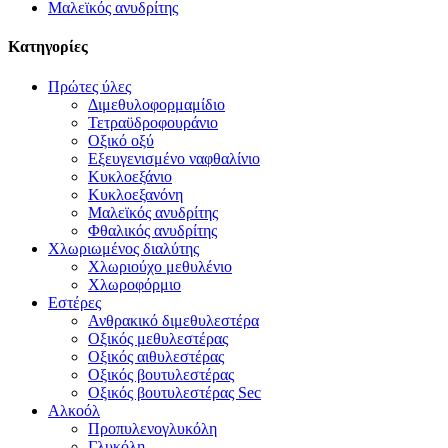
Μαλεϊκός ανυδρίτης
Κατηγορίες
Πρώτες ύλες
Διμεθυλοφορμαμίδιο
Τετραϋδροφουράνιο
Οξικό οξύ
Εξευγενισμένο ναφθαλίνιο
Κυκλοεξάνιο
Κυκλοεξανόνη
Μαλεϊκός ανυδρίτης
Φθαλικός ανυδρίτης
Χλωριωμένος διαλύτης
Χλωριούχο μεθυλένιο
Χλωροφόρμιο
Εστέρες
Ανθρακικό διμεθυλεστέρα
Οξικός μεθυλεστέρας
Οξικός αιθυλεστέρας
Οξικός βουτυλεστέρας
Οξικός βουτυλεστέρας Sec
Αλκοόλ
Προπυλενογλυκόλη
Γλυκόλη