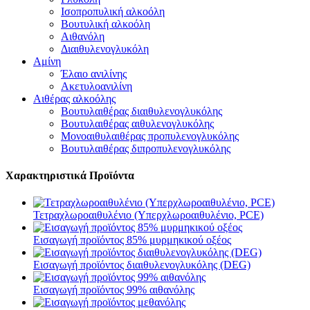
Ισοπροπυλική αλκοόλη
Βουτυλική αλκοόλη
Αιθανόλη
Διαιθυλενογλυκόλη
Αμίνη
Έλαιο ανιλίνης
Ακετυλοανιλίνη
Αιθέρας αλκοόλης
Βουτυλαιθέρας διαιθυλενογλυκόλης
Βουτυλαιθέρας αιθυλενογλυκόλης
Μονοαιθυλαιθέρας προπυλενογλυκόλης
Βουτυλαιθέρας διπροπυλενογλυκόλης
Χαρακτηριστικά Προϊόντα
Τετραχλωροαιθυλένιο (Υπερχλωροαιθυλένιο, PCE)
Εισαγωγή προϊόντος 85% μυρμηκικού οξέος
Εισαγωγή προϊόντος διαιθυλενογλυκόλης (DEG)
Εισαγωγή προϊόντος 99% αιθανόλης