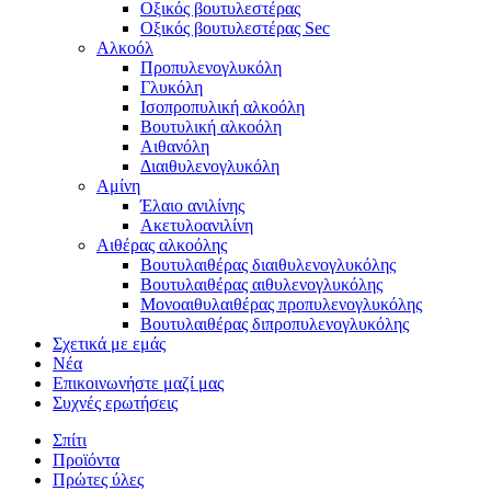
Οξικός βουτυλεστέρας
Οξικός βουτυλεστέρας Sec
Αλκοόλ
Προπυλενογλυκόλη
Γλυκόλη
Ισοπροπυλική αλκοόλη
Βουτυλική αλκοόλη
Αιθανόλη
Διαιθυλενογλυκόλη
Αμίνη
Έλαιο ανιλίνης
Ακετυλοανιλίνη
Αιθέρας αλκοόλης
Βουτυλαιθέρας διαιθυλενογλυκόλης
Βουτυλαιθέρας αιθυλενογλυκόλης
Μονοαιθυλαιθέρας προπυλενογλυκόλης
Βουτυλαιθέρας διπροπυλενογλυκόλης
Σχετικά με εμάς
Νέα
Επικοινωνήστε μαζί μας
Συχνές ερωτήσεις
Σπίτι
Προϊόντα
Πρώτες ύλες