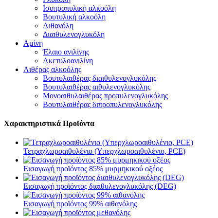
Ισοπροπυλική αλκοόλη
Βουτυλική αλκοόλη
Αιθανόλη
Διαιθυλενογλυκόλη
Αμίνη
Έλαιο ανιλίνης
Ακετυλοανιλίνη
Αιθέρας αλκοόλης
Βουτυλαιθέρας διαιθυλενογλυκόλης
Βουτυλαιθέρας αιθυλενογλυκόλης
Μονοαιθυλαιθέρας προπυλενογλυκόλης
Βουτυλαιθέρας διπροπυλενογλυκόλης
Χαρακτηριστικά Προϊόντα
Τετραχλωροαιθυλένιο (Υπερχλωροαιθυλένιο, PCE)
Εισαγωγή προϊόντος 85% μυρμηκικού οξέος
Εισαγωγή προϊόντος διαιθυλενογλυκόλης (DEG)
Εισαγωγή προϊόντος 99% αιθανόλης