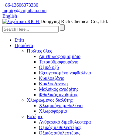
+86-13606373330
inquiry@cnjinhao.com
English
Dongying Rich Chemical Co., Ltd.
Σπίτι
Προϊόντα
Πρώτες ύλες
Διμεθυλοφορμαμίδιο
Τετραϋδροφουράνιο
Οξικό οξύ
Εξευγενισμένο ναφθαλίνιο
Κυκλοεξάνιο
Κυκλοεξανόνη
Μαλεϊκός ανυδρίτης
Φθαλικός ανυδρίτης
Χλωριωμένος διαλύτης
Χλωριούχο μεθυλένιο
Χλωροφόρμιο
Εστέρες
Ανθρακικό διμεθυλεστέρα
Οξικός μεθυλεστέρας
Οξικός αιθυλεστέρας