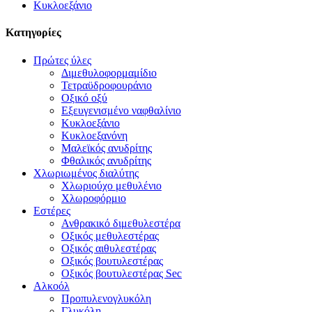
Κυκλοεξάνιο
Κατηγορίες
Πρώτες ύλες
Διμεθυλοφορμαμίδιο
Τετραϋδροφουράνιο
Οξικό οξύ
Εξευγενισμένο ναφθαλίνιο
Κυκλοεξάνιο
Κυκλοεξανόνη
Μαλεϊκός ανυδρίτης
Φθαλικός ανυδρίτης
Χλωριωμένος διαλύτης
Χλωριούχο μεθυλένιο
Χλωροφόρμιο
Εστέρες
Ανθρακικό διμεθυλεστέρα
Οξικός μεθυλεστέρας
Οξικός αιθυλεστέρας
Οξικός βουτυλεστέρας
Οξικός βουτυλεστέρας Sec
Αλκοόλ
Προπυλενογλυκόλη
Γλυκόλη