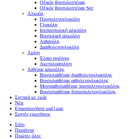
Οξικός βουτυλεστέρας
Οξικός βουτυλεστέρας Sec
Αλκοόλ
Προπυλενογλυκόλη
Γλυκόλη
Ισοπροπυλική αλκοόλη
Βουτυλική αλκοόλη
Αιθανόλη
Διαιθυλενογλυκόλη
Αμίνη
Έλαιο ανιλίνης
Ακετυλοανιλίνη
Αιθέρας αλκοόλης
Βουτυλαιθέρας διαιθυλενογλυκόλης
Βουτυλαιθέρας αιθυλενογλυκόλης
Μονοαιθυλαιθέρας προπυλενογλυκόλης
Βουτυλαιθέρας διπροπυλενογλυκόλης
Σχετικά με εμάς
Νέα
Επικοινωνήστε μαζί μας
Συχνές ερωτήσεις
Σπίτι
Προϊόντα
Πρώτες ύλες