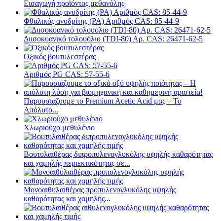
Εισαγωγή προϊόντος μεθανόλης
Φθαλικός ανυδρίτης (PA) Αριθμός CAS: 85-44-9
Διισοκυανικό τολουόλιο (TDI-80) Αρ. CAS: 26471-62-5
Οξικός βουτυλεστέρας
Αριθμός PG CAS: 57-55-6
Παρουσιάζουμε το Premium Acetic Acid μας – Το
Απόλυτο...
Χλωριούχο μεθυλένιο
Βουτυλαιθέρας διπροπυλενογλυκόλης υψηλής καθαρότητας
και χαμηλής περιεκτικότητας σε...
Μονοαιθυλαιθέρας προπυλενογλυκόλης υψηλής
καθαρότητας και χαμηλής...