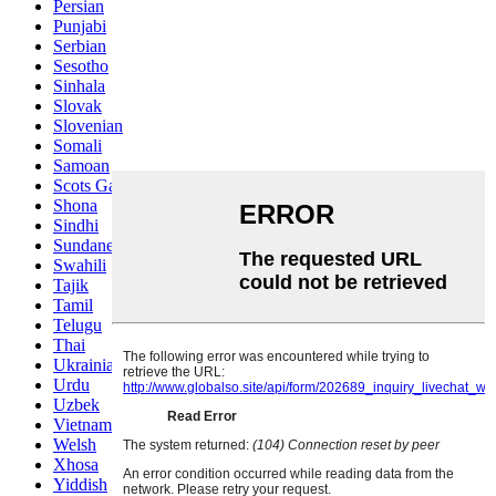
Persian
Punjabi
Serbian
Sesotho
Sinhala
Slovak
Slovenian
Somali
Samoan
Scots Gaelic
Shona
Sindhi
Sundanese
Swahili
Tajik
Tamil
Telugu
Thai
Ukrainian
Urdu
Uzbek
Vietnamese
Welsh
Xhosa
Yiddish