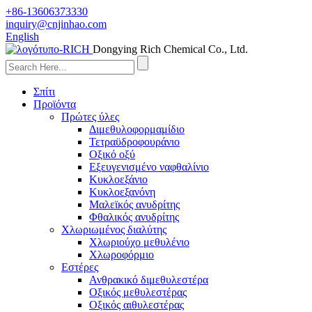
+86-13606373330
inquiry@cnjinhao.com
English
Dongying Rich Chemical Co., Ltd.
Σπίτι
Προϊόντα
Πρώτες ύλες
Διμεθυλοφορμαμίδιο
Τετραϋδροφουράνιο
Οξικό οξύ
Εξευγενισμένο ναφθαλίνιο
Κυκλοεξάνιο
Κυκλοεξανόνη
Μαλεϊκός ανυδρίτης
Φθαλικός ανυδρίτης
Χλωριωμένος διαλύτης
Χλωριούχο μεθυλένιο
Χλωροφόρμιο
Εστέρες
Ανθρακικό διμεθυλεστέρα
Οξικός μεθυλεστέρας
Οξικός αιθυλεστέρας