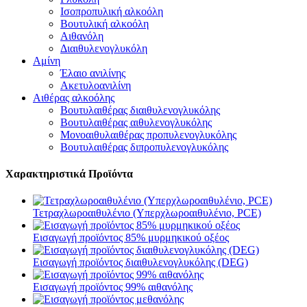
Ισοπροπυλική αλκοόλη
Βουτυλική αλκοόλη
Αιθανόλη
Διαιθυλενογλυκόλη
Αμίνη
Έλαιο ανιλίνης
Ακετυλοανιλίνη
Αιθέρας αλκοόλης
Βουτυλαιθέρας διαιθυλενογλυκόλης
Βουτυλαιθέρας αιθυλενογλυκόλης
Μονοαιθυλαιθέρας προπυλενογλυκόλης
Βουτυλαιθέρας διπροπυλενογλυκόλης
Χαρακτηριστικά Προϊόντα
Τετραχλωροαιθυλένιο (Υπερχλωροαιθυλένιο, PCE)
Εισαγωγή προϊόντος 85% μυρμηκικού οξέος
Εισαγωγή προϊόντος διαιθυλενογλυκόλης (DEG)
Εισαγωγή προϊόντος 99% αιθανόλης