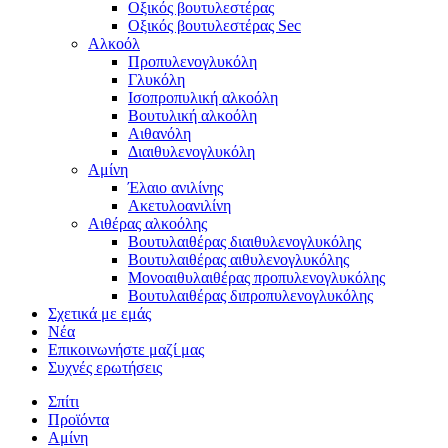
Οξικός βουτυλεστέρας
Οξικός βουτυλεστέρας Sec
Αλκοόλ
Προπυλενογλυκόλη
Γλυκόλη
Ισοπροπυλική αλκοόλη
Βουτυλική αλκοόλη
Αιθανόλη
Διαιθυλενογλυκόλη
Αμίνη
Έλαιο ανιλίνης
Ακετυλοανιλίνη
Αιθέρας αλκοόλης
Βουτυλαιθέρας διαιθυλενογλυκόλης
Βουτυλαιθέρας αιθυλενογλυκόλης
Μονοαιθυλαιθέρας προπυλενογλυκόλης
Βουτυλαιθέρας διπροπυλενογλυκόλης
Σχετικά με εμάς
Νέα
Επικοινωνήστε μαζί μας
Συχνές ερωτήσεις
Σπίτι
Προϊόντα
Αμίνη