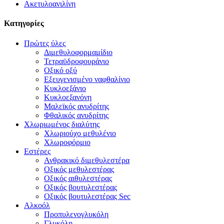
Ακετυλοανιλίνη
Κατηγορίες
Πρώτες ύλες
Διμεθυλοφορμαμίδιο
Τετραϋδροφουράνιο
Οξικό οξύ
Εξευγενισμένο ναφθαλίνιο
Κυκλοεξάνιο
Κυκλοεξανόνη
Μαλεϊκός ανυδρίτης
Φθαλικός ανυδρίτης
Χλωριωμένος διαλύτης
Χλωριούχο μεθυλένιο
Χλωροφόρμιο
Εστέρες
Ανθρακικό διμεθυλεστέρα
Οξικός μεθυλεστέρας
Οξικός αιθυλεστέρας
Οξικός βουτυλεστέρας
Οξικός βουτυλεστέρας Sec
Αλκοόλ
Προπυλενογλυκόλη
Γλυκόλη