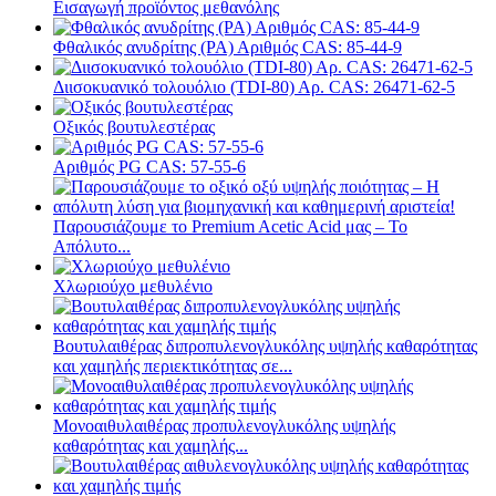
Εισαγωγή προϊόντος μεθανόλης
Φθαλικός ανυδρίτης (PA) Αριθμός CAS: 85-44-9
Διισοκυανικό τολουόλιο (TDI-80) Αρ. CAS: 26471-62-5
Οξικός βουτυλεστέρας
Αριθμός PG CAS: 57-55-6
Παρουσιάζουμε το Premium Acetic Acid μας – Το
Απόλυτο...
Χλωριούχο μεθυλένιο
Βουτυλαιθέρας διπροπυλενογλυκόλης υψηλής καθαρότητας
και χαμηλής περιεκτικότητας σε...
Μονοαιθυλαιθέρας προπυλενογλυκόλης υψηλής
καθαρότητας και χαμηλής...