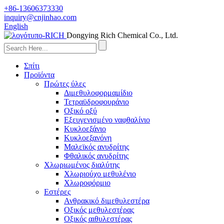
+86-13606373330
inquiry@cnjinhao.com
English
Dongying Rich Chemical Co., Ltd.
Σπίτι
Προϊόντα
Πρώτες ύλες
Διμεθυλοφορμαμίδιο
Τετραϋδροφουράνιο
Οξικό οξύ
Εξευγενισμένο ναφθαλίνιο
Κυκλοεξάνιο
Κυκλοεξανόνη
Μαλεϊκός ανυδρίτης
Φθαλικός ανυδρίτης
Χλωριωμένος διαλύτης
Χλωριούχο μεθυλένιο
Χλωροφόρμιο
Εστέρες
Ανθρακικό διμεθυλεστέρα
Οξικός μεθυλεστέρας
Οξικός αιθυλεστέρας