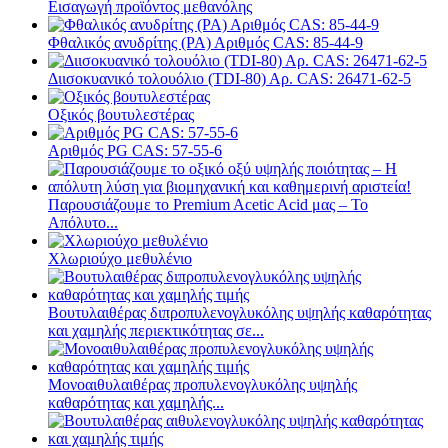
Εισαγωγή προϊόντος μεθανόλης
Φθαλικός ανυδρίτης (PA) Αριθμός CAS: 85-44-9
Διισοκυανικό τολουόλιο (TDI-80) Αρ. CAS: 26471-62-5
Οξικός βουτυλεστέρας
Αριθμός PG CAS: 57-55-6
Παρουσιάζουμε το Premium Acetic Acid μας – Το
Απόλυτο...
Χλωριούχο μεθυλένιο
Βουτυλαιθέρας διπροπυλενογλυκόλης υψηλής καθαρότητας
και χαμηλής περιεκτικότητας σε...
Μονοαιθυλαιθέρας προπυλενογλυκόλης υψηλής
καθαρότητας και χαμηλής...