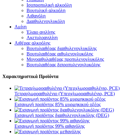
Ισοπροπυλική αλκοόλη
Βουτυλική αλκοόλη
Αιθανόλη
Διαιθυλενογλυκόλη
Αμίνη
Έλαιο ανιλίνης
Ακετυλοανιλίνη
Αιθέρας αλκοόλης
Βουτυλαιθέρας διαιθυλενογλυκόλης
Βουτυλαιθέρας αιθυλενογλυκόλης
Μονοαιθυλαιθέρας προπυλενογλυκόλης
Βουτυλαιθέρας διπροπυλενογλυκόλης
Χαρακτηριστικά Προϊόντα
Τετραχλωροαιθυλένιο (Υπερχλωροαιθυλένιο, PCE)
Εισαγωγή προϊόντος 85% μυρμηκικού οξέος
Εισαγωγή προϊόντος διαιθυλενογλυκόλης (DEG)
Εισαγωγή προϊόντος 99% αιθανόλης