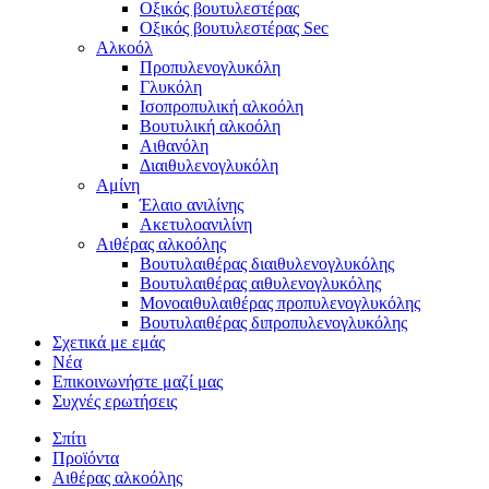
Οξικός βουτυλεστέρας
Οξικός βουτυλεστέρας Sec
Αλκοόλ
Προπυλενογλυκόλη
Γλυκόλη
Ισοπροπυλική αλκοόλη
Βουτυλική αλκοόλη
Αιθανόλη
Διαιθυλενογλυκόλη
Αμίνη
Έλαιο ανιλίνης
Ακετυλοανιλίνη
Αιθέρας αλκοόλης
Βουτυλαιθέρας διαιθυλενογλυκόλης
Βουτυλαιθέρας αιθυλενογλυκόλης
Μονοαιθυλαιθέρας προπυλενογλυκόλης
Βουτυλαιθέρας διπροπυλενογλυκόλης
Σχετικά με εμάς
Νέα
Επικοινωνήστε μαζί μας
Συχνές ερωτήσεις
Σπίτι
Προϊόντα
Αιθέρας αλκοόλης