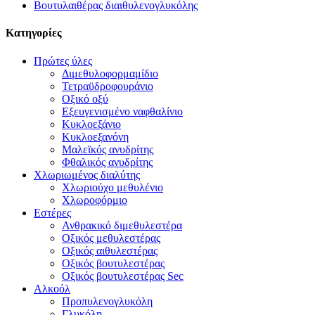
Βουτυλαιθέρας διαιθυλενογλυκόλης
Κατηγορίες
Πρώτες ύλες
Διμεθυλοφορμαμίδιο
Τετραϋδροφουράνιο
Οξικό οξύ
Εξευγενισμένο ναφθαλίνιο
Κυκλοεξάνιο
Κυκλοεξανόνη
Μαλεϊκός ανυδρίτης
Φθαλικός ανυδρίτης
Χλωριωμένος διαλύτης
Χλωριούχο μεθυλένιο
Χλωροφόρμιο
Εστέρες
Ανθρακικό διμεθυλεστέρα
Οξικός μεθυλεστέρας
Οξικός αιθυλεστέρας
Οξικός βουτυλεστέρας
Οξικός βουτυλεστέρας Sec
Αλκοόλ
Προπυλενογλυκόλη
Γλυκόλη