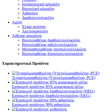
Ισοπροπυλική αλκοόλη
Βουτυλική αλκοόλη
Αιθανόλη
Διαιθυλενογλυκόλη
Αμίνη
Έλαιο ανιλίνης
Ακετυλοανιλίνη
Αιθέρας αλκοόλης
Βουτυλαιθέρας διαιθυλενογλυκόλης
Βουτυλαιθέρας αιθυλενογλυκόλης
Μονοαιθυλαιθέρας προπυλενογλυκόλης
Βουτυλαιθέρας διπροπυλενογλυκόλης
Χαρακτηριστικά Προϊόντα
Τετραχλωροαιθυλένιο (Υπερχλωροαιθυλένιο, PCE)
Εισαγωγή προϊόντος 85% μυρμηκικού οξέος
Εισαγωγή προϊόντος διαιθυλενογλυκόλης (DEG)
Εισαγωγή προϊόντος 99% αιθανόλης