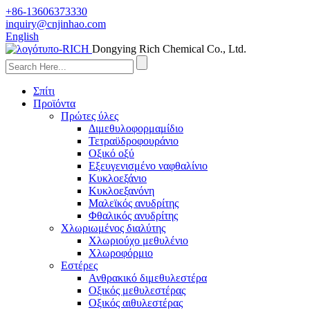
+86-13606373330
inquiry@cnjinhao.com
English
Dongying Rich Chemical Co., Ltd.
Σπίτι
Προϊόντα
Πρώτες ύλες
Διμεθυλοφορμαμίδιο
Τετραϋδροφουράνιο
Οξικό οξύ
Εξευγενισμένο ναφθαλίνιο
Κυκλοεξάνιο
Κυκλοεξανόνη
Μαλεϊκός ανυδρίτης
Φθαλικός ανυδρίτης
Χλωριωμένος διαλύτης
Χλωριούχο μεθυλένιο
Χλωροφόρμιο
Εστέρες
Ανθρακικό διμεθυλεστέρα
Οξικός μεθυλεστέρας
Οξικός αιθυλεστέρας