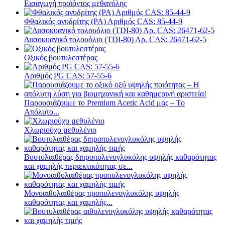
Εισαγωγή προϊόντος μεθανόλης
Φθαλικός ανυδρίτης (PA) Αριθμός CAS: 85-44-9
Διισοκυανικό τολουόλιο (TDI-80) Αρ. CAS: 26471-62-5
Οξικός βουτυλεστέρας
Αριθμός PG CAS: 57-55-6
Παρουσιάζουμε το Premium Acetic Acid μας – Το
Απόλυτο...
Χλωριούχο μεθυλένιο
Βουτυλαιθέρας διπροπυλενογλυκόλης υψηλής καθαρότητας
και χαμηλής περιεκτικότητας σε...
Μονοαιθυλαιθέρας προπυλενογλυκόλης υψηλής
καθαρότητας και χαμηλής...