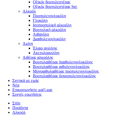
Οξικός βουτυλεστέρας
Οξικός βουτυλεστέρας Sec
Αλκοόλ
Προπυλενογλυκόλη
Γλυκόλη
Ισοπροπυλική αλκοόλη
Βουτυλική αλκοόλη
Αιθανόλη
Διαιθυλενογλυκόλη
Αμίνη
Έλαιο ανιλίνης
Ακετυλοανιλίνη
Αιθέρας αλκοόλης
Βουτυλαιθέρας διαιθυλενογλυκόλης
Βουτυλαιθέρας αιθυλενογλυκόλης
Μονοαιθυλαιθέρας προπυλενογλυκόλης
Βουτυλαιθέρας διπροπυλενογλυκόλης
Σχετικά με εμάς
Νέα
Επικοινωνήστε μαζί μας
Συχνές ερωτήσεις
Σπίτι
Προϊόντα
Αλκοόλ