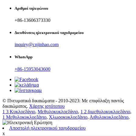
Αριθμοί τηλεφώνου
+86-13606373330
Διευθύνσεις ηλεκτρονικού ταχυδρομείου
inquiry@cnjinhao.com
WhatsApp
+86-15953043600
© Πνευματικά δικαιώματα - 2010-2023: Με επιφύλαξη παντός
δικαιώματος.
Χάρτης ιστότοπου
1 3 Κυκλοεξάνιο
,
Μεθυλοκυκλοεξάνιο
,
1 2 διμεθυλοκυκλοεξάνιο
,
1 Μεθυλοκυκλοεξάνιο
,
Χλωροκυκλοεξάνιο
,
Αιθυλοκυκλοεξάνιο
,
Αποστολή ηλεκτρονικού ταχυδρομείου
x